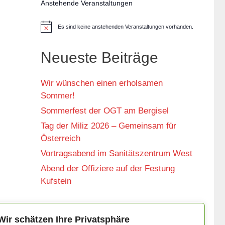
Anstehende Veranstaltungen
Es sind keine anstehenden Veranstaltungen vorhanden.
H
i
n
w
Neueste Beiträge
e
i
s
Wir wünschen einen erholsamen
Sommer!
Sommerfest der OGT am Bergisel
Tag der Miliz 2026 – Gemeinsam für
Österreich
Vortragsabend im Sanitätszentrum West
Abend der Offiziere auf der Festung
Kufstein
Wir schätzen Ihre Privatsphäre