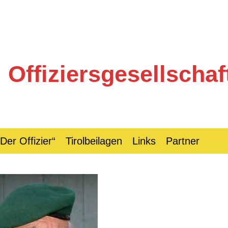
Offiziersgesellschaft
„Der Offizier“
Tirolbeilagen
Links
Partner