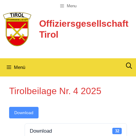
Zum
Menu
Inhalt
springen
Offiziersgesellschaft
Tirol
Menü
Tirolbeilage Nr. 4 2025
Download
Download
32