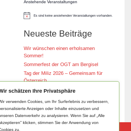
Anstehende Veranstaltungen
Es sind keine anstehenden Veranstaltungen vorhanden.
H
i
n
w
Neueste Beiträge
e
i
s
Wir wünschen einen erholsamen
Sommer!
Sommerfest der OGT am Bergisel
Tag der Miliz 2026 – Gemeinsam für
Österreich
Vortragsabend im Sanitätszentrum West
Wir schätzen Ihre Privatsphäre
Abend der Offiziere auf der Festung
Wir verwenden Cookies, um Ihr Surferlebnis zu verbessern,
Kufstein
personalisierte Anzeigen oder Inhalte einzusetzen und
unseren Datenverkehr zu analysieren. Wenn Sie auf „Alle
akzeptieren" klicken, stimmen Sie der Anwendung von
Cookies zu.