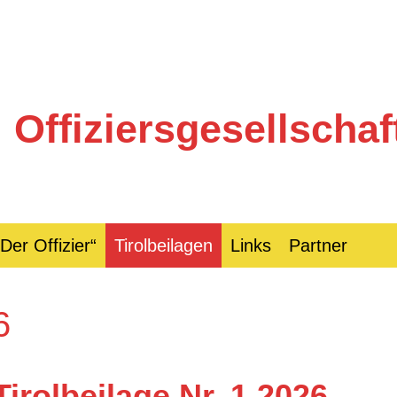
Offiziersgesellschaft
„Der Offizier“
Tirolbeilagen
Links
Partner
6
Tirolbeilage Nr. 1 2026