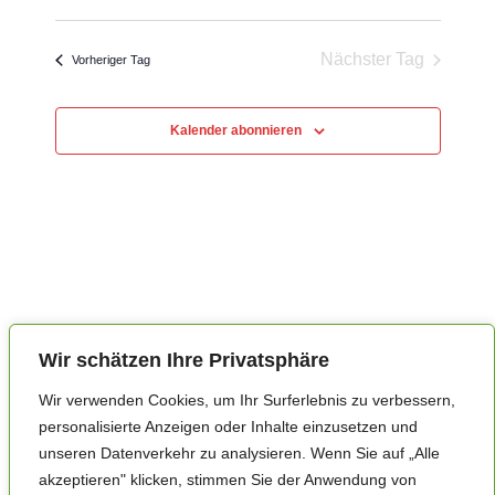
u
e
a
e
D
i
c
g
r
s
h
a
r
e
Nächster Tag
a
Vorheriger Tag
t
a
n
u
n
s
m
Kalender abonnieren
t
s
w
a
t
ä
l
h
a
t
l
l
u
e
n
t
n
g
u
.
A
n
n
Wir schätzen Ihre Privatsphäre
g
s
Wir verwenden Cookies, um Ihr Surferlebnis zu verbessern,
i
e
personalisierte Anzeigen oder Inhalte einzusetzen und
c
n
unseren Datenverkehr zu analysieren. Wenn Sie auf „Alle
h
S
akzeptieren" klicken, stimmen Sie der Anwendung von
t