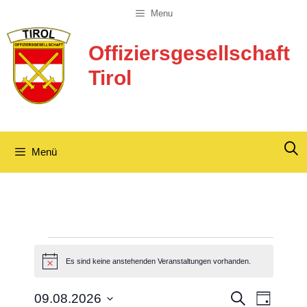
Zum
Menu
Inhalt
springen
Offiziersgesellschaft
Tirol
Menü
Veranstaltungen
Es sind keine anstehenden Veranstaltungen vorhanden.
H
für
i
n
09.08.2026
V
V
S
09.08.2026
w
T
e